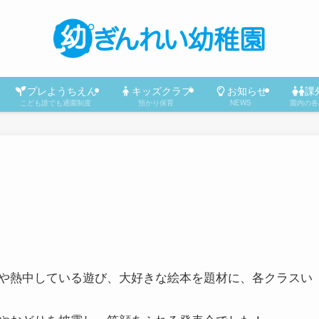
プレようちえん
キッズクラブ
お知らせ
課
こども誰でも通園制度
預かり保育
NEWS
園内の各
や熱中している遊び、大好きな絵本を題材に、各クラスい